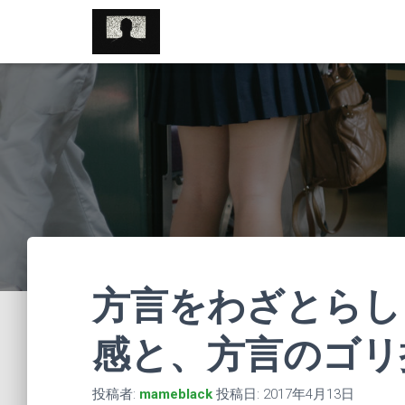
//pagead2.googlesyndication.com/pagead/js/adsbygoogle.js
方言をわざとらし
感と、方言のゴリ
投稿者:
mameblack
投稿日:
2017年4月13日