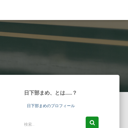
日下部まめ、とは……？
日下部まめのプロフィール
検
検索…