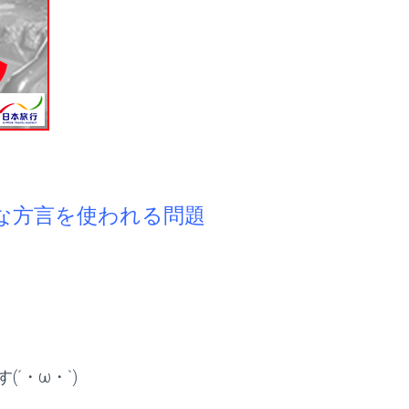
な方言を使われる問題
´・ω・`)