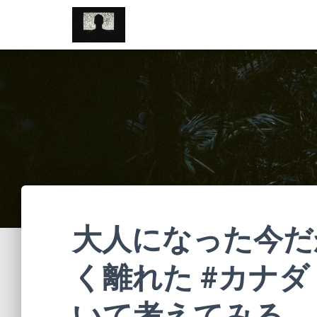
//pagead2.googlesyndication.com/pagead/js/adsbygoogle.js
大人になった今だ
く離れた #カナダ
いて考えてみる。