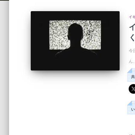
イ
今
ん
共
い