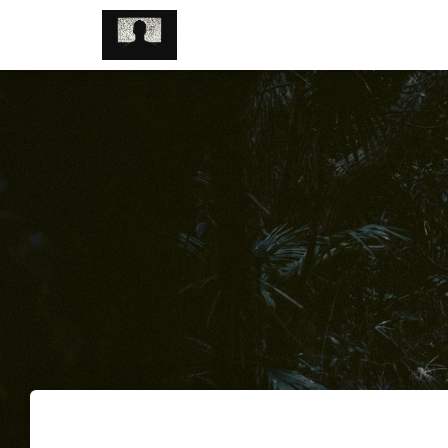
//pagead2.googlesyndication.com/pagead/js/adsbygoogle.js