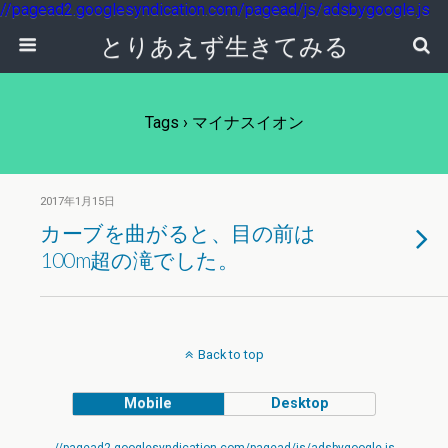
//pagead2.googlesyndication.com/pagead/js/adsbygoogle.js
とりあえず生きてみる
Tags › マイナスイオン
2017年1月15日
カーブを曲がると、目の前は
100m超の滝でした。
Back to top
Mobile
Desktop