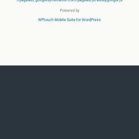
//pagead2.googlesyndication.com/pagead/js/adsbygoogle.js
Powered by
WPtouch Mobile Suite for WordPress