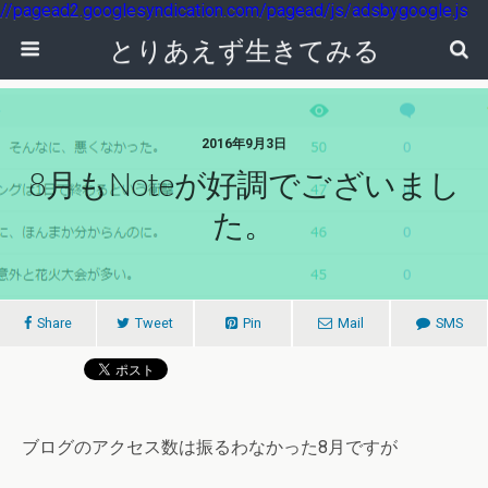
//pagead2.googlesyndication.com/pagead/js/adsbygoogle.js
とりあえず生きてみる
2016年9月3日
8月もnoteが好調でございまし
た。
Share
Tweet
Pin
Mail
SMS
ブログのアクセス数は振るわなかった8月ですが