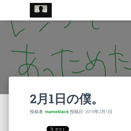
//pagead2.googlesyndication.com/pagead/js/adsbygoogle.js
2月1日の僕。
投稿者:
mameblack
投稿日:
2016年2月1日