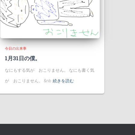
今日の出来事
1月31日の僕。
なにもする気が おこりません。 なにも書く気
が おこりません。 &nb
続きを読む