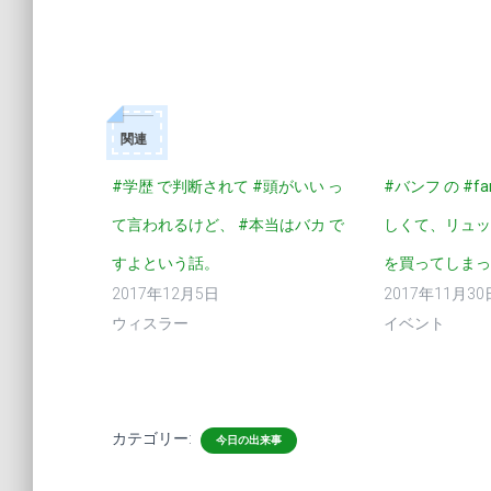
関連
#学歴 で判断されて #頭がいい っ
#バンフ の #far
て言われるけど、 #本当はバカ で
しくて、リュッ
すよという話。
を買ってしまっ
2017年12月5日
2017年11月30
ウィスラー
イベント
カテゴリー:
今日の出来事