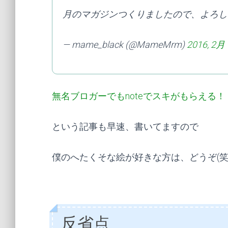
月のマガジンつくりましたので、よろし
— mame_black (@MameMrm)
2016, 2月 
無名ブロガーでもnoteでスキがもらえる！
という記事も早速、書いてますので
僕のへたくそな絵が好きな方は、どうぞ(笑
反省点