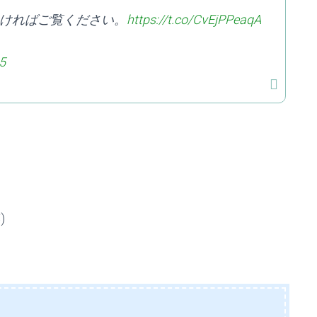
ければご覧ください。
https://t.co/CvEjPPeaqA
5
)