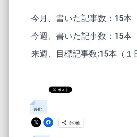
今月、書いた記事数：15本
今週、書いた記事数：15本
来週、目標記事数:15本（
共有:
その他