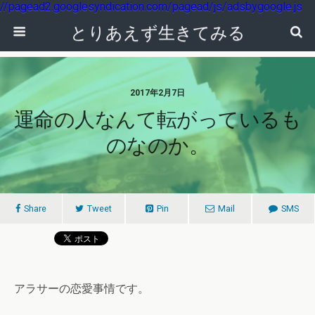
//pagead2.googlesyndication.com/pagead/js/adsbygoogle.js
とりあえず生きてみる
2017年2月7日
運命の人なんて転がっているも
のなのか。
Share
Tweet
Pin
Mail
SMS
アラサーの恋愛事情です。