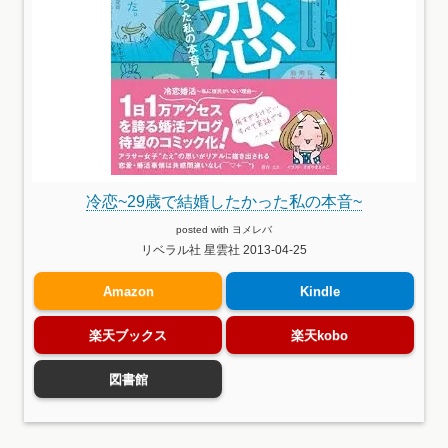
冷恋~29歳で結婚したかった私の本音~
posted with
ヨメレバ
リベラル社 星雲社 2013-04-25
Amazon
Kindle
楽天ブックス
楽天kobo
図書館