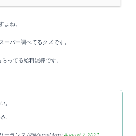
すよね。
スーパー調べてるクズです。
もらってる給料泥棒です。
い。
る。
ーランス (@MameMrm)
August 7, 2021