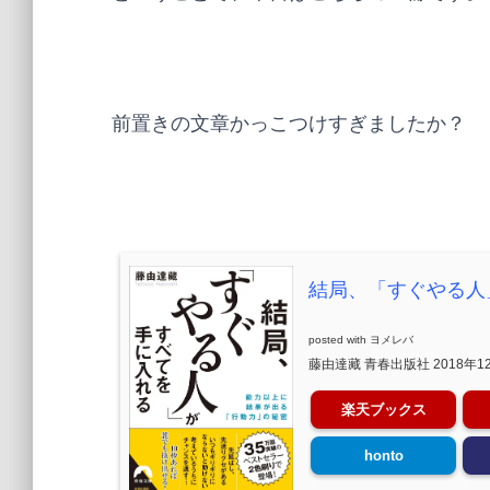
前置きの文章かっこつけすぎましたか？
結局、「すぐやる人
posted with
ヨメレバ
藤由達藏 青春出版社 2018年1
楽天ブックス
honto