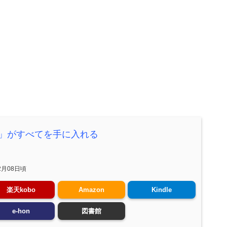
」がすべてを手に入れる
2月08日頃
楽天kobo
Amazon
Kindle
e-hon
図書館