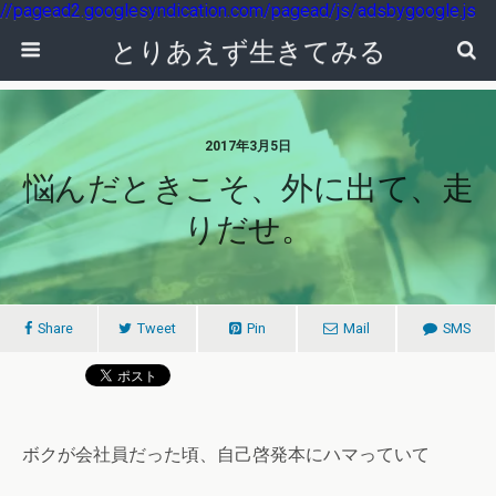
//pagead2.googlesyndication.com/pagead/js/adsbygoogle.js
とりあえず生きてみる
2017年3月5日
悩んだときこそ、外に出て、走
りだせ。
Share
Tweet
Pin
Mail
SMS
ボクが会社員だった頃、自己啓発本にハマっていて