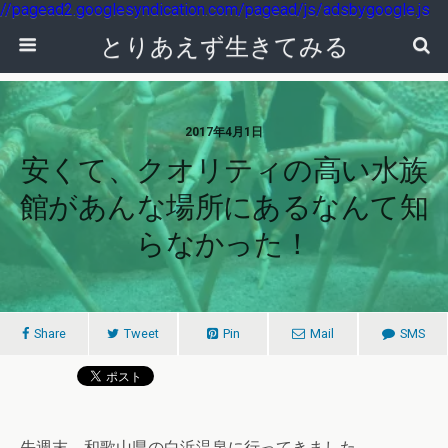
//pagead2.googlesyndication.com/pagead/js/adsbygoogle.js
とりあえず生きてみる
2017年4月1日
安くて、クオリティの高い水族
館があんな場所にあるなんて知
らなかった！
Share
Tweet
Pin
Mail
SMS
先週末、和歌山県の白浜温泉に行ってきました。