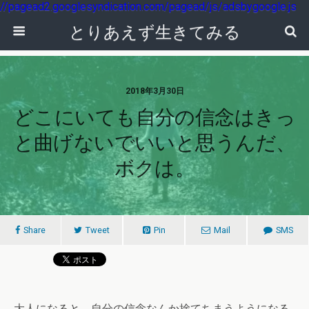
//pagead2.googlesyndication.com/pagead/js/adsbygoogle.js
とりあえず生きてみる
2018年3月30日
どこにいても自分の信念はきっ
と曲げないでいいと思うんだ、
ボクは。
Share
Tweet
Pin
Mail
SMS
大人になると、自分の信念なんか捨てちまうようになる