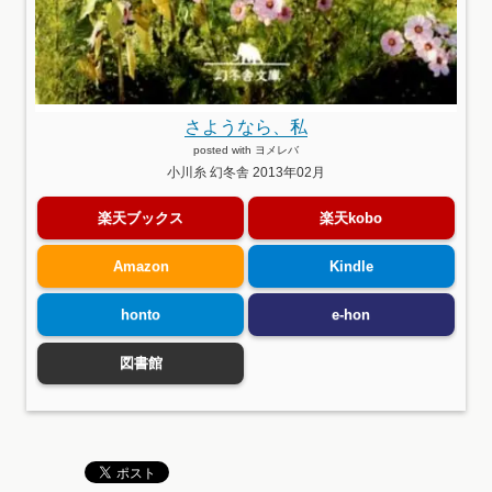
さようなら、私
posted with
ヨメレバ
小川糸 幻冬舎 2013年02月
楽天ブックス
楽天kobo
Amazon
Kindle
honto
e-hon
図書館