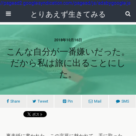
//pagead2.googlesyndication.com/pagead/js/adsbygoogle.js
とりあえず生きてみる
2018年10月16日
こんな自分が一番嫌いだった。
だから私は旅に出ることにし
た。
Share
Tweet
Pin
Mail
SMS
裏表紙に書かれた、この言葉に魅かれて、手に取った